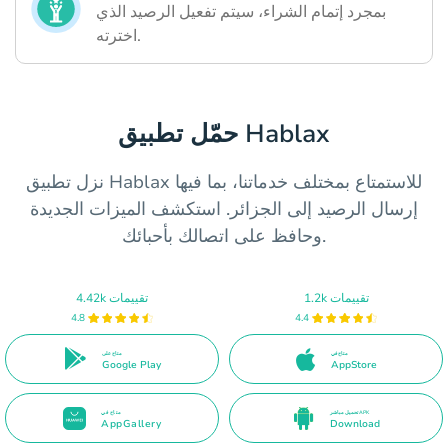
بمجرد إتمام الشراء، سيتم تفعيل الرصيد الذي
اخترته.
حمّل تطبيق Hablax
نزل تطبيق Hablax للاستمتاع بمختلف خدماتنا، بما فيها
إرسال الرصيد إلى الجزائر. استكشف الميزات الجديدة
وحافظ على اتصالك بأحبائك.
1.2k تقييمات
4.42k تقييمات
4.8
4.4
متاح في
متاح على
Google Play
AppStore
تحميل مباشر APK
متاح في
AppGallery
Download