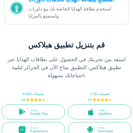
استخدم بطاقة الهدايا الخاصة بك مع داورات
واستمتع بالمزايا.
قم بتنزيل تطبيق هبلاكس
استفد من تجربتك في الحصول على بطاقات الهدايا عبر
تطبيق هبلاكس. التطبيق متاح الآن في الجزائر لتلبية
احتياجاتك بسهولة.
1.2k تقييمات
4.42k تقييمات
4.8
4.4
متوفر على
متوفر على
Google Play
AppStore
APK مباشر
متوفر على
AppGallery
Download