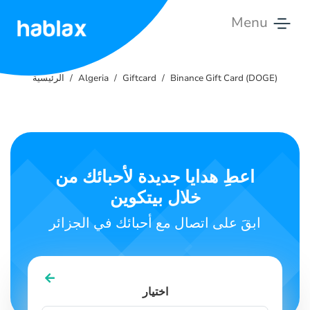
Menu
الرئيسية
Binance Gift Card (DOGE)
Giftcard
Algeria
الرئيسية
الأسعار
الخدمات
اتصل
اعطِ هدايا جديدة لأحبائك من
بنا
خلال بيتكوين
العربية
ابقَ على اتصال مع أحبائك في الجزائر
SIGN IN
SIGN UP
اختيار