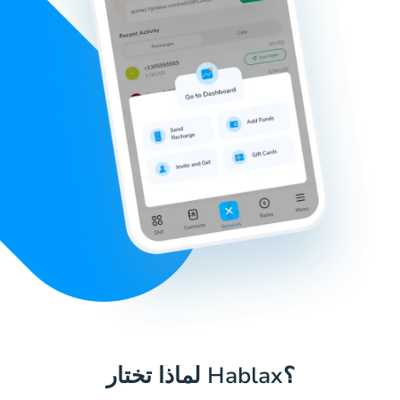
لماذا تختار Hablax؟