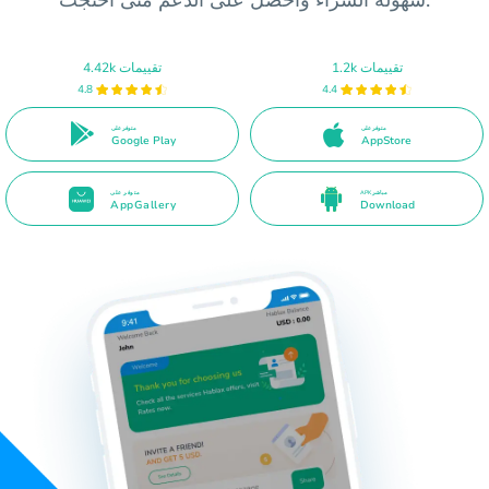
سهولة الشراء واحصل على الدعم متى احتجت.
1.2k تقييمات
4.42k تقييمات
4.8
4.4
متوفر على
متوفر على
Google Play
AppStore
APK مباشر
متوفر على
AppGallery
Download