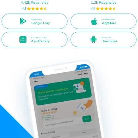
4.42k Resensies
1.2k Resensies
4.8
4.4
Beskikbaar in
Beskikbaar in die
Google Play
AppStore
Beskikbaar in die
Direkte APK
AppGallery
Download