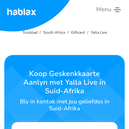
Menu
Tuisblad
Tuisblad
South Africa
Giftcard
Yalla Live
Tariewe
Dienste
Kontak
Koop Geskenkkaarte
Ons
Aanlyn met Yalla Live in
Suid-Afrika
Afrikaans
Bly in kontak met jou geliefdes in
Suid-Afrika
SIGN IN
SIGN UP