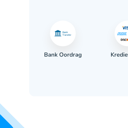
Kredie
ant
Bank Oordrag