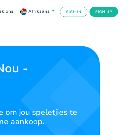
ak ons
Afrikaans
SIGN IN
SIGN UP
Nou -
 om jou speletjies te
ine aankoop.