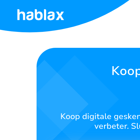
Tuis
Tariewe
Dienste
Koop
Kontak
ons
Afrikaans
Koop digitale gesken
verbeter. S
SIGN IN
SIGN UP