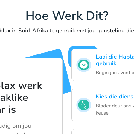
Hoe Werk Dit?
ax in Suid-Afrika te gebruik met jou gunsteling di
Laai die Habl
gebruik
Begin jou avontuu
lax werk
aklike
Kies die diens
r is
Blader deur ons 
keuse.
udig om jou