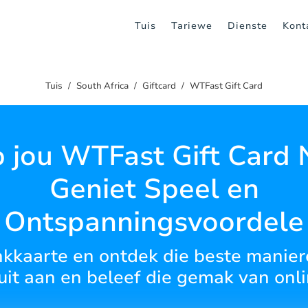
Tuis
Tariewe
Dienste
Kont
Tuis
South Africa
Giftcard
WTFast Gift Card
 jou WTFast Gift Card 
Geniet Speel en
Ontspanningsvoordele
kkaarte en ontdek die beste maniere
luit aan en beleef die gemak van onl