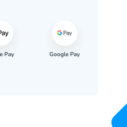
e Pay
Google Pay
Pa