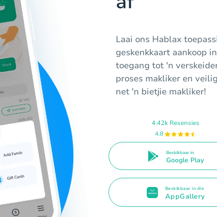
af
Laai ons Hablax toepassi
geskenkkaart aankoop in 
toegang tot 'n verskeide
proses makliker en veil
net 'n bietjie makliker!
4.42k Resensies
4.8
Beskikbaar in
Google Play
Beskikbaar in die
AppGallery