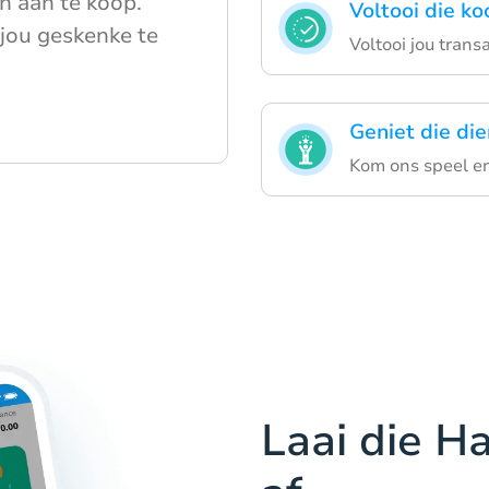
n aan te koop.
Voltooi die k
jou geskenke te
Voltooi jou transa
Geniet die die
Kom ons speel e
Laai die H