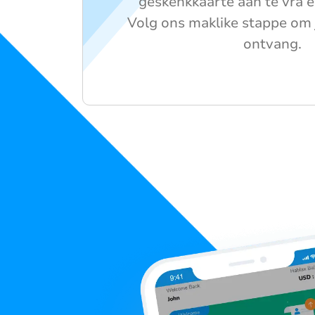
geskenkkaarte aan te vra e
Volg ons maklike stappe om 
ontvang.