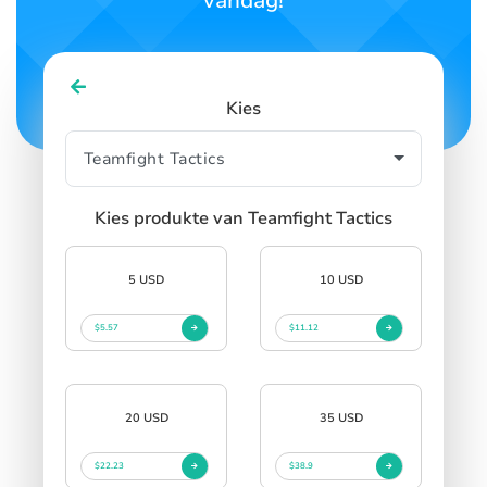
vandag!
Kies
Kies produkte van Teamfight Tactics
5 USD
10 USD
$5.57
$11.12
20 USD
35 USD
$22.23
$38.9