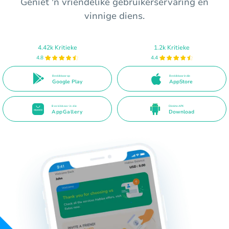
Geniet 'n vriendelike gebruikerservaring en
vinnige diens.
4.42k Kritieke
1.2k Kritieke
4.8
4.4
Beskikbaar op
Beskikbaar in die
Google Play
AppStore
Beskikbaar in die
Direkte APK
AppGallery
Download