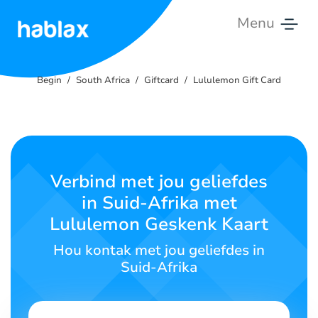
Menu
Begin
Begin
South Africa
Giftcard
Lululemon Gift Card
Tariewe
Dienste
Kontak
Verbind met jou geliefdes
ons
in Suid-Afrika met
Lululemon Geskenk Kaart
Afrikaans
Hou kontak met jou geliefdes in
Suid-Afrika
SIGN IN
SIGN UP