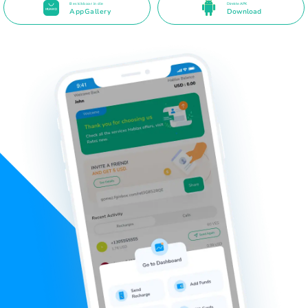
Beskikbaar in die
Direkte APK
AppGallery
Download