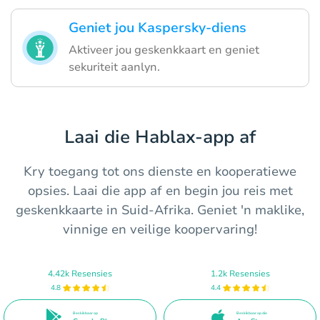
Geniet jou Kaspersky-diens
Aktiveer jou geskenkkaart en geniet
sekuriteit aanlyn.
Laai die Hablax-app af
Kry toegang tot ons dienste en kooperatiewe
opsies. Laai die app af en begin jou reis met
geskenkkaarte in Suid-Afrika. Geniet 'n maklike,
vinnige en veilige koopervaring!
4.42k Resensies
1.2k Resensies
4.8
4.4
Beskikbaar op
Beskikbaar op die