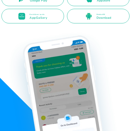
Google Play
AppStore
Beskikbaar op die
Direkte APK
AppGallery
Download