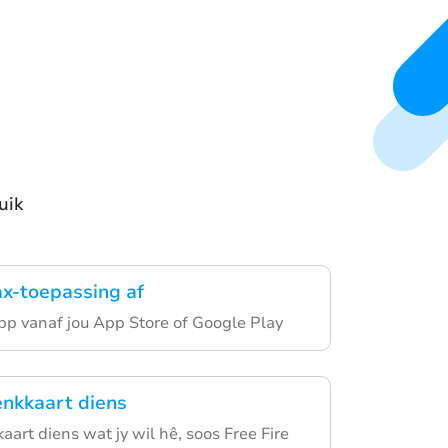
uik
ax-toepassing af
pp vanaf jou App Store of Google Play
enkkaart diens
aart diens wat jy wil hê, soos Free Fire