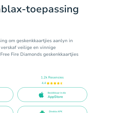
ablax-toepassing
sing om geskenkkaartjies aanlyn in
 verskaf veilige en vinnige
 Free Fire Diamonds geskenkkaartjies
1.2k Resensies
4.4
Beskikbaar in die
AppStore
Direkte APK