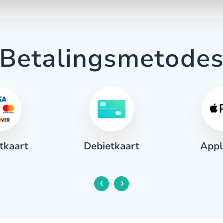
Betalingsmetode
tkaart
Appl
Debietkaart
‹
›