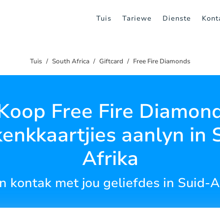
Tuis
Tariewe
Dienste
Kont
Tuis
South Africa
Giftcard
Free Fire Diamonds
Koop Free Fire Diamon
enkkaartjies aanlyn in 
Afrika
in kontak met jou geliefdes in Suid-A