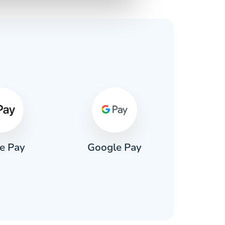
s
e Pay
Google Pay
Pa