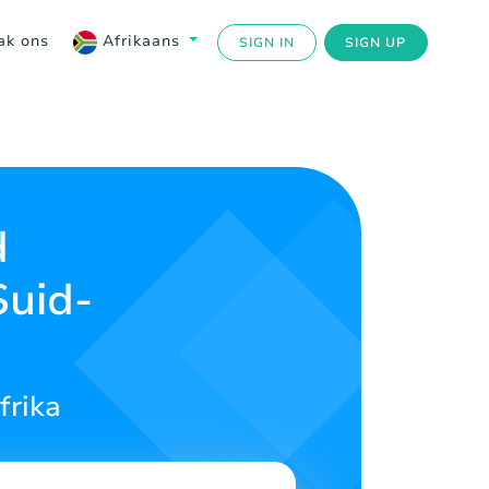
ak ons
Afrikaans
SIGN IN
SIGN UP
d
Suid-
frika