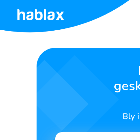
Tuis
Tariewe
Dienste
gesk
Kontak
ons
Afrikaans
Bly 
SIGN IN
SIGN UP