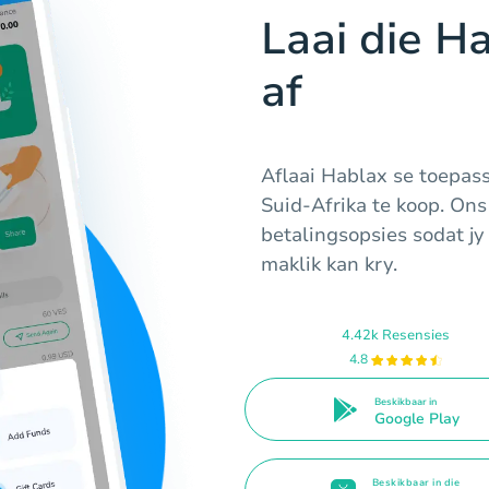
Laai die H
af
Aflaai Hablax se toepas
Suid-Afrika te koop. Ons
betalingsopsies sodat jy
maklik kan kry.
4.42k Resensies
4.8
Beskikbaar in
Google Play
Beskikbaar in die