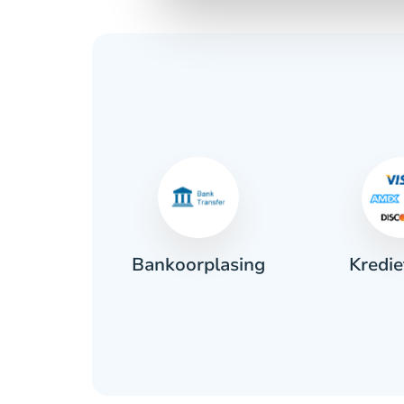
Kredie
ant
Bankoorplasing