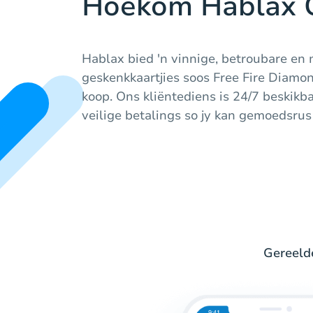
Hoekom Hablax G
Hablax bied 'n vinnige, betroubare en
geskenkkaartjies soos Free Fire Diamon
koop. Ons kliëntediens is 24/7 beskikb
veilige betalings so jy kan gemoedsrus
Gereelde