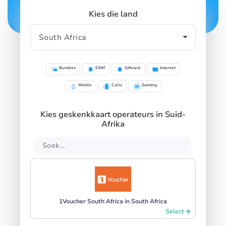
Kies die land
Bundles
ESIM
Giftcard
Internet
Mobile
Calls
Gaming
Kies geskenkkaart operateurs in Suid-
Afrika
1Voucher South Africa in South Africa
Select