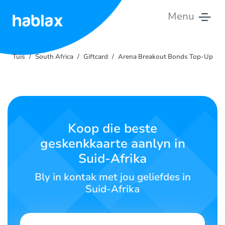
Menu
Tuis
Tuis
South Africa
Giftcard
Arena Breakout Bonds Top-Up
Tariewe
Dienste
Kontak
Koop die beste
Ons
geskenkkaarte aanlyn in
Suid-Afrika
Afrikaans
Bly in kontak met jou geliefdes in
Suid-Afrika
SIGN IN
SIGN UP