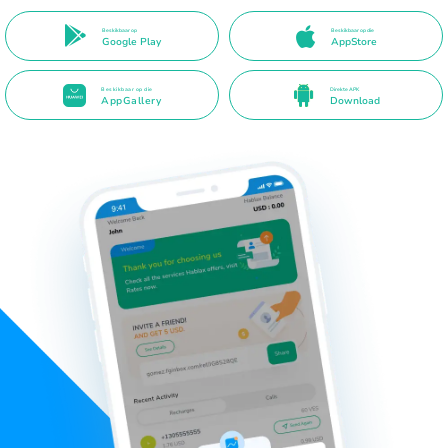
Beskikbaar op
Beskikbaar op die
Google Play
AppStore
Beskikbaar op die
Direkte APK
AppGallery
Download