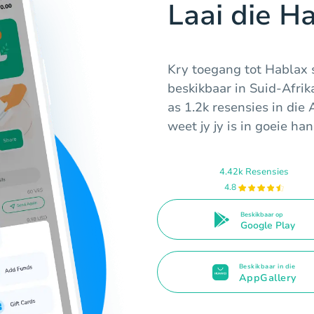
Laai die H
Kry toegang tot Hablax s
beskikbaar in Suid-Afri
as 1.2k resensies in die
weet jy jy is in goeie han
4.42k Resensies
4.8
Beskikbaar op
Google Play
Beskikbaar in die
AppGallery