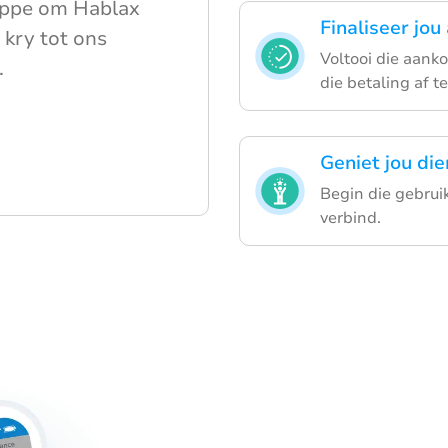
appe om Hablax
Finaliseer jo
 kry tot ons
Voltooi die aanko
.
die betaling af t
Geniet jou die
Begin die gebrui
verbind.