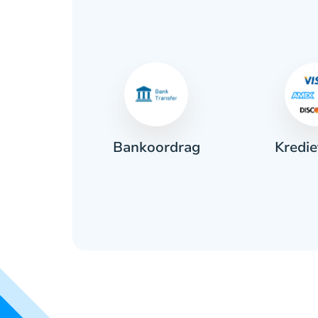
Kredie
ant
Bankoordrag