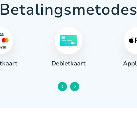
Betalingsmetode
tkaart
Appl
Debietkaart
‹
›