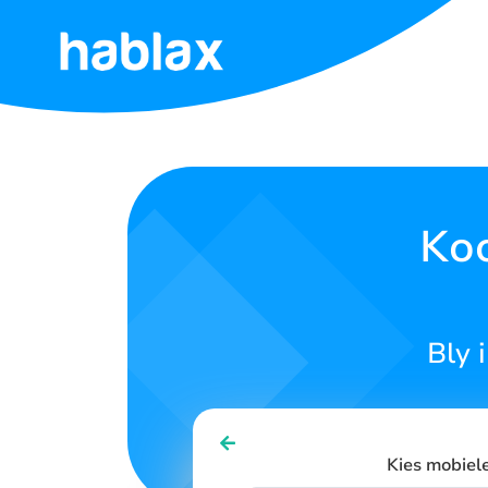
Tuisblad
Tariewe
Dienste
Koo
Kontak
Ons
Bly 
Afrikaans
Kies mobiel
SIGN IN
SIGN UP