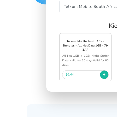
Ki
Telkom Mobile South Africa
Bundles - All Net Data 1GB - 79
ZAR
All-Net 1GB + 1GB Night Surfer
Data, valid for 60 daysValid for 60
days
$6.44