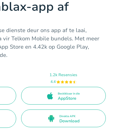
ablax-app af
e dienste deur ons app af te laai,
ka vir Telkom Mobile bundels. Met meer
 App Store en 4.42k op Google Play,
de.
1.2k Resensies
4.4
Beskikbaar in die
AppStore
Direkte APK
Download