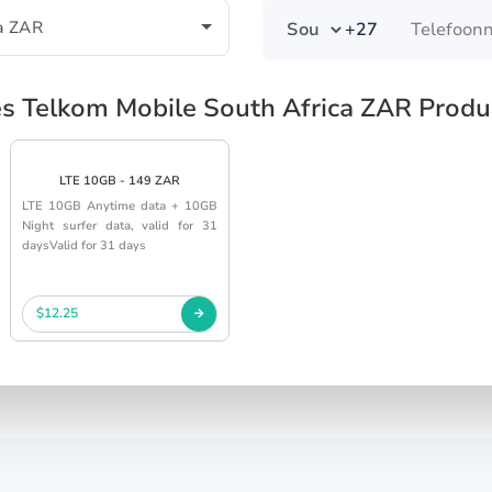
+27
es Telkom Mobile South Africa ZAR Produ
LTE 10GB - 149 ZAR
LTE 10GB Anytime data + 10GB
Night surfer data, valid for 31
daysValid for 31 days
$12.25