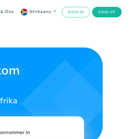
ak Ons
Afrikaans
SIGN IN
SIGN UP
lkom
frika
oonnommer in