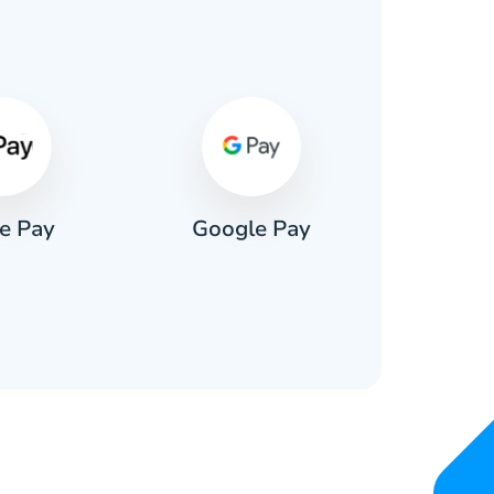
s
e Pay
Google Pay
Pa