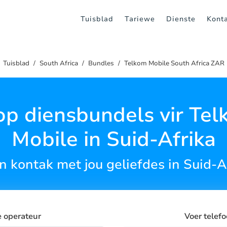
Tuisblad
Tariewe
Dienste
Kont
Tuisblad
South Africa
Bundles
Telkom Mobile South Africa ZAR
p diensbundels vir Te
Mobile in Suid-Afrika
in kontak met jou geliefdes in Suid-A
e operateur
Voer telef