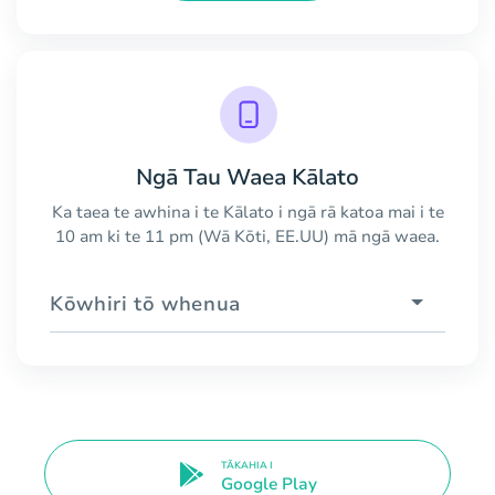
Ngā Tau Waea Kālato
Ka taea te awhina i te Kālato i ngā rā katoa mai i te
10 am ki te 11 pm (Wā Kōti, EE.UU) mā ngā waea.
Kōwhiri tō whenua
TĀKAHIA I
Google Play