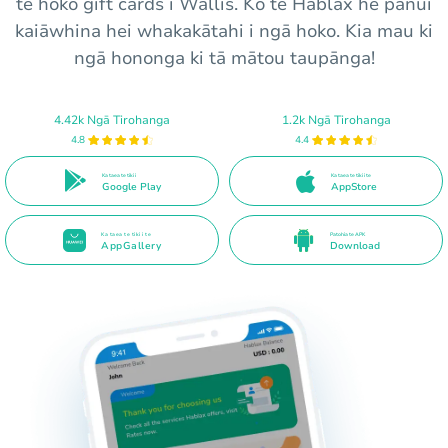
te hoko gift cards i Wallis. Ko te Hablax he pānui
kaiāwhina hei whakakātahi i ngā hoko. Kia mau ki
ngā hononga ki tā mātou taupānga!
4.42k Ngā Tirohanga
1.2k Ngā Tirohanga
4.8
4.4
Ka taea te tiki i
Ka taea te tiki i te
Google Play
AppStore
Ka taea te tiki i te
Patohia te APK
AppGallery
Download