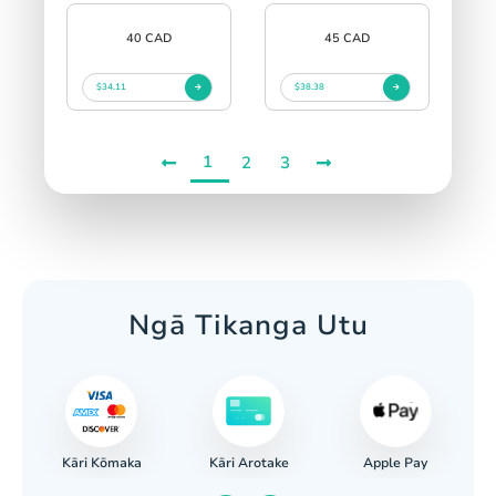
40 CAD
45 CAD
$34.11
$38.38
1
2
3
Ngā Tikanga Utu
Kāri Kōmaka
Apple Pay
ēke
Kāri Arotake