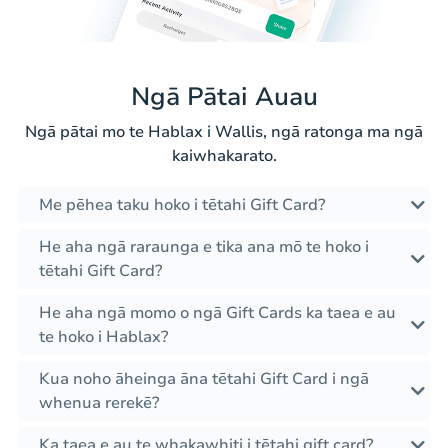
Ngā Pātai Auau
Ngā pātai mo te Hablax i Wallis, ngā ratonga ma ngā
kaiwhakarato.
Me pēhea taku hoko i tētahi Gift Card?
He aha ngā raraunga e tika ana mō te hoko i
tētahi Gift Card?
He aha ngā momo o ngā Gift Cards ka taea e au
te hoko i Hablax?
Kua noho āheinga āna tētahi Gift Card i ngā
whenua rerekē?
Ka taea e au te whakawhiti i tētahi gift card?