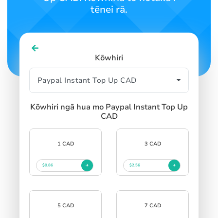
tēnei rā.
Kōwhiri
Kōwhiri ngā hua mo Paypal Instant Top Up
CAD
1 CAD
3 CAD
$0.86
$2.56
5 CAD
7 CAD