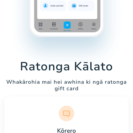
Ratonga Kālato
Whakārohia mai hei awhina ki ngā ratonga
gift card
Kōrero