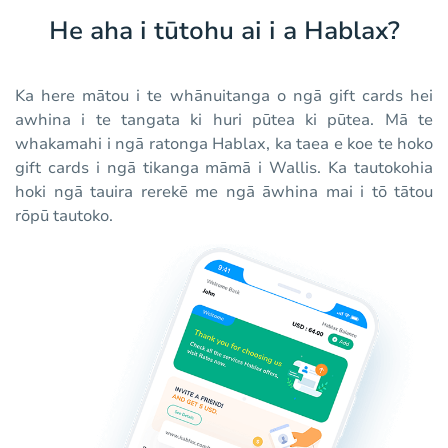
He aha i tūtohu ai i a Hablax?
Ka here mātou i te whānuitanga o ngā gift cards hei
awhina i te tangata ki huri pūtea ki pūtea. Mā te
whakamahi i ngā ratonga Hablax, ka taea e koe te hoko
gift cards i ngā tikanga māmā i Wallis. Ka tautokohia
hoki ngā tauira rerekē me ngā āwhina mai i tō tātou
rōpū tautoko.