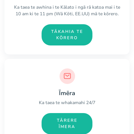
Ka taea te awhina i te Kālato i ngā rā katoa mai i te
10 am ki te 11 pm (Wā Kōti, EE.UU) mā te kōrero.
TĀKAHIA TE
KŌRERO
Īmēra
Ka taea te whakamahi 24/7
TĀRERE
ĪMERA