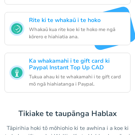
Rite ki te whakaū i te hoko
Whakaū kua rite koe ki te hoko me ngā
kōrero e hiahiatia ana.
Ka whakamahi i te gift card ki
Paypal Instant Top Up CAD
Tukua ahau ki te whakamahi i te gift card
mō ngā hiahiatanga i Paypal.
Tikiake te taupānga Hablax
Tāpirihia hoki tō mōhiohio ki te awhina i a koe ki