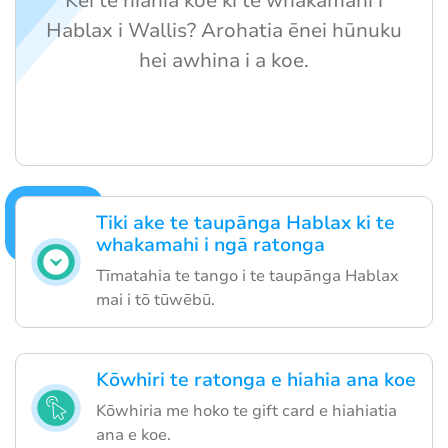
Kei te hiahia koe ki te whakamahi i
Hablax i Wallis? Arohatia ēnei hūnuku
hei awhina i a koe.
Tiki ake te taupānga Hablax ki te
whakamahi i ngā ratonga
Tīmatahia te tango i te taupānga Hablax
mai i tō tūwēbū.
Kōwhiri te ratonga e hiahia ana koe
Kōwhiria me hoko te gift card e hiahiatia
ana e koe.