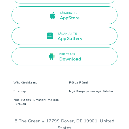
TĀKAHIA I TE
AppStore
TĀKAHIA I TE
AppGallery
DIRECT APK
Download
Whakārohia mai
Pūtea Pānui
Sitemap
Ngā Kaupapa me ngā Tūtohu
Ngā Tūtohu Tūmataiti me ngā
Pūrākau
8 The Green # 17799 Dover, DE 19901. United
States