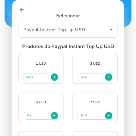
Selecionar
Produtos do Paypal Instant Top Up USD
1 USD
3 USD
$1.18
$3.53
5 USD
7 USD
$5.9
$8.25