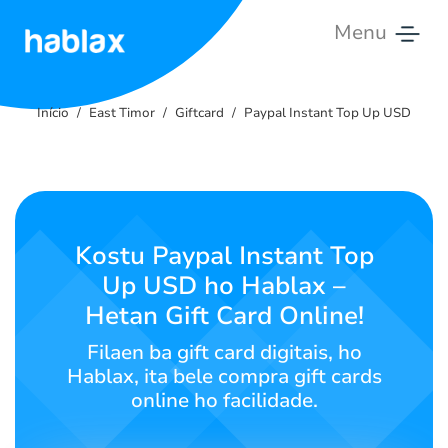
Menu
Início
Início
East Timor
Giftcard
Paypal Instant Top Up USD
Tarifas
Serviços
Contate-
Kostu Paypal Instant Top
nos
Up USD ho Hablax –
Hetan Gift Card Online!
English
Filaen ba gift card digitais, ho
Hablax, ita bele compra gift cards
online ho facilidade.
SIGN IN
SIGN UP