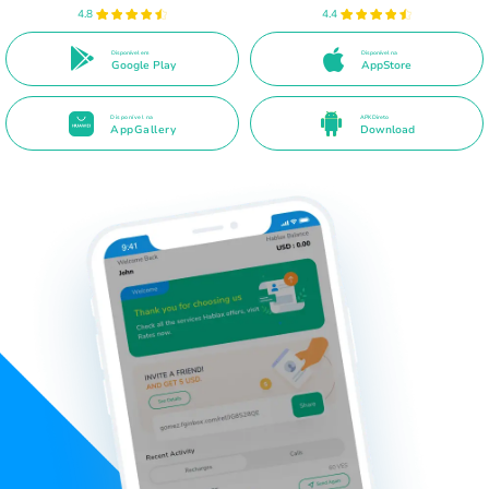
4.8
4.4
Disponível em
Disponível na
Google Play
AppStore
Disponível na
APK Direto
AppGallery
Download