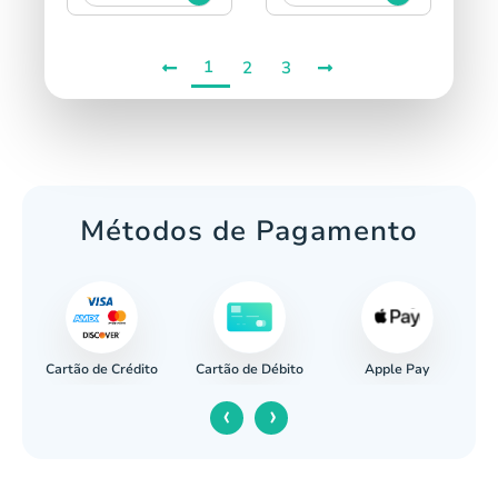
1
2
3
Métodos de Pagamento
Cartão de Crédito
Apple Pay
cária
Cartão de Débito
‹
›