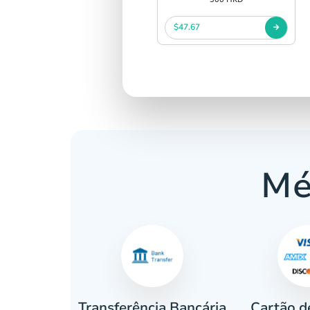
$47.67
Mé
Cartão d
eiro
Transferência Bancária