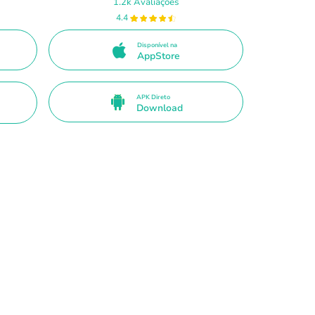
1.2k Avaliações
4.4
Disponível na
AppStore
APK Direto
Download