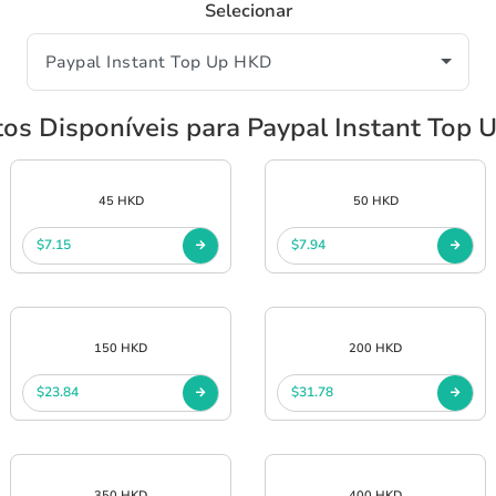
Selecionar
os Disponíveis para Paypal Instant Top
45 HKD
50 HKD
$7.15
$7.94
150 HKD
200 HKD
$23.84
$31.78
350 HKD
400 HKD