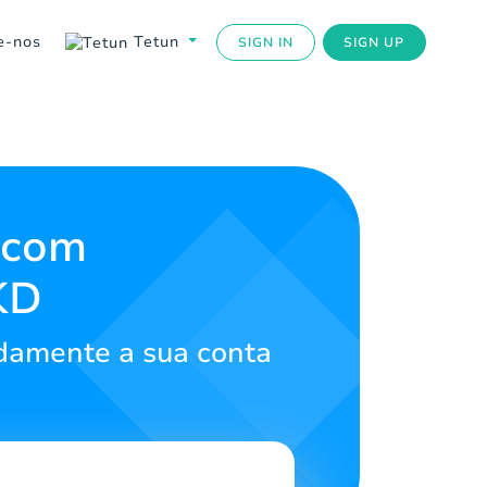
e-nos
Tetun
SIGN IN
SIGN UP
 com
KD
idamente a sua conta