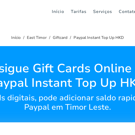
Início
Tarifas
Serviços
Contat
Início
East Timor
Giftcard
Paypal Instant Top Up HKD
sigue Gift Cards Online
aypal Instant Top Up H
s digitais, pode adicionar saldo rap
Paypal em Timor Leste.