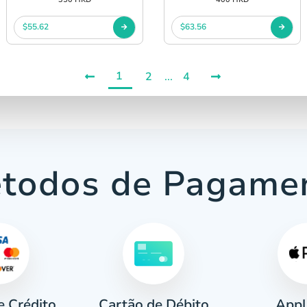
$55.62
$63.56
1
2
...
4
todos de Pagame
e Crédito
Appl
Cartão de Débito