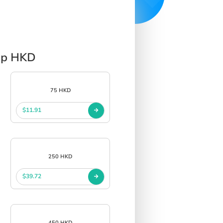
 Up HKD
75 HKD
$11.91
250 HKD
$39.72
450 HKD