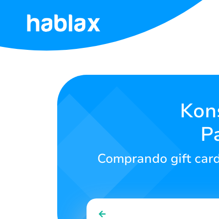
Início
Tarifas
Serviços
Kon
P
Contate-
nos
Comprando gift card
English
SIGN IN
SIGN UP