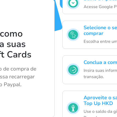
Acesse Google Pla
Selecione o s
 como
comprar
ta suas
Escolha entre um
t Cards
Conclua a com
so de compra de
Insira suas info
ossa recarregar
transação.
o Paypal.
Aproveite o s
Top Up HKD
Use o saldo da gi