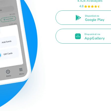
4.42k Avaliações
4.8
Disponível no
Google Play
Disponível na
AppGallery