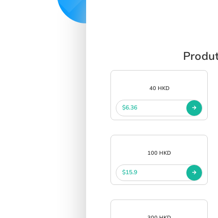
Produt
40 HKD
$6.36
100 HKD
$15.9
300 HKD