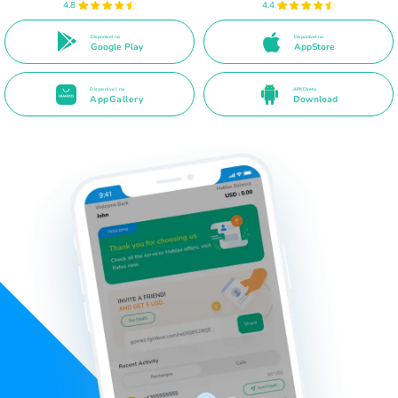
4.8
4.4
Disponível no
Disponível no
Google Play
AppStore
Disponível na
APK Direto
AppGallery
Download