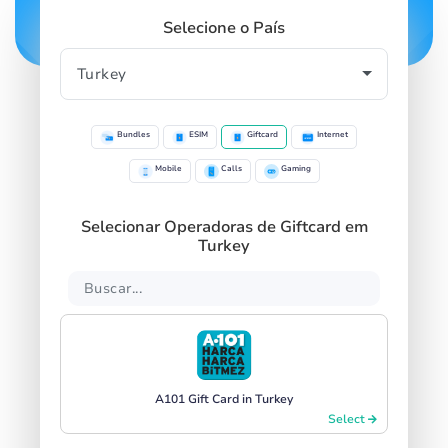
Selecione o País
Bundles
ESIM
Giftcard
Internet
Mobile
Calls
Gaming
Selecionar Operadoras de Giftcard em
Turkey
A101 Gift Card in Turkey
Select