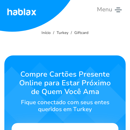
Menu
Início
Início
Turkey
Giftcard
Tarifas
Serviços
Contate-
Compre Cartões Presente
nos
Online para Estar Próximo
de Quem Você Ama
Português
Fique conectado com seus entes
queridos em Turkey
SIGN IN
SIGN UP