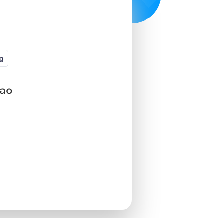
g
cao