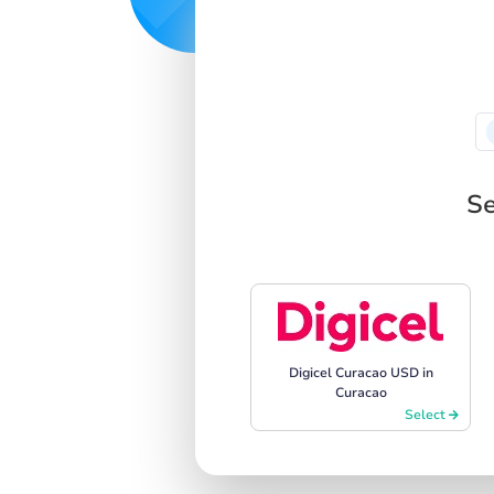
Se
Digicel Curacao USD in
Curacao
Select