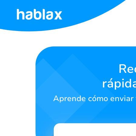
Inicio
Tarifas
Servicios
Re
rápid
Contáctanos
Aprende cómo enviar 
English
SIGN IN
SIGN UP