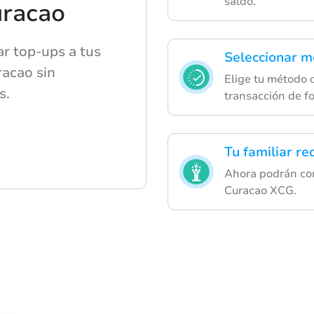
saldo.
uracao
ar top-ups a tus
Seleccionar m
racao sin
Elige tu método 
s.
transacción de f
Tu familiar r
Ahora podrán con
Curacao XCG.