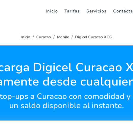
Inicio
Tarifas
Servicios
Contáct
Inicio
Curacao
Mobile
Digicel Curacao XCG
carga Digicel Curacao 
amente desde cualquier
top-ups a Curacao con comodidad y s
un saldo disponible al instante.