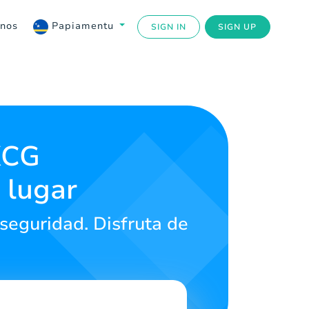
anos
Papiamentu
SIGN IN
SIGN UP
XCG
 lugar
eguridad. Disfruta de