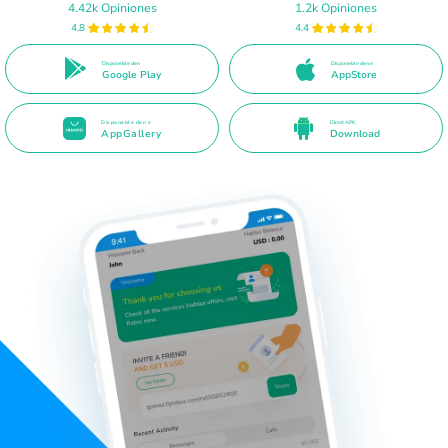
4.42k Opiniones
1.2k Opiniones
4.8
4.4
Disponeble den
Disponeble den e
Google Play
AppStore
Disponeble den e
Direct APK
AppGallery
Download