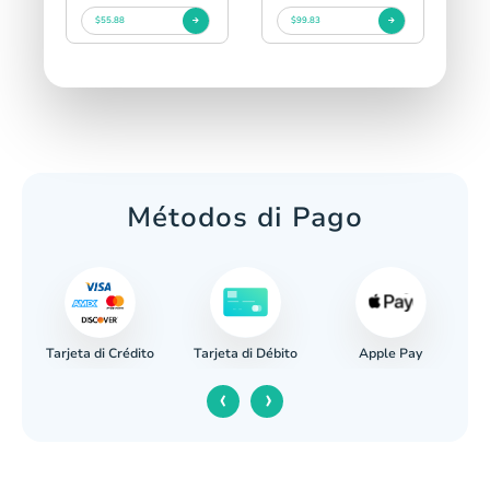
$55.88
$99.83
Métodos di Pago
Tarjeta di Crédito
Apple Pay
Banco
Tarjeta di Débito
‹
›