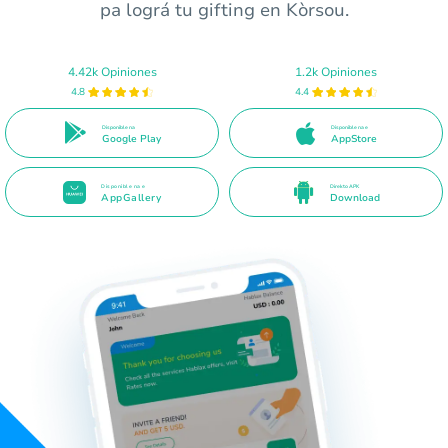
pa lográ tu gifting en Kòrsou.
4.42k Opiniones
1.2k Opiniones
4.8
4.4
Disponible na
Disponible na e
Google Play
AppStore
Disponible na e
Direkto APK
AppGallery
Download