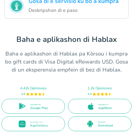
Gosa di e servisio ku bo a kumpra
Deskripshon di e paso
Baha e aplikashon di Hablax
Baha e aplikashon di Hablax pa Kòrsou i kumpra
bo gift cards di Visa Digital eRewards USD. Gosa
di un eksperensia empfein di bez di Hablax.
4.42k Opiniones
1.2k Opiniones
4.8
4.4
Disponible den
Disponible na
Google Play
AppStore
Disponible na e
Direct APK
AppGallery
Download