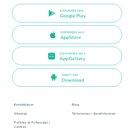
DISPONIBLE DEN
Google Play
DISPONIBLE NA E
AppStore
DISPONIBLE NA E
AppGallery
DIRECT APK
Download
Kontaktános
Blog
Sitemap
Tèrminonan i Kondishonnan
Polítika di Pribasidat i
Cookies