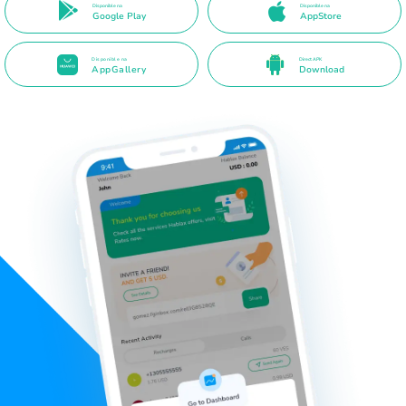
Disponible na
Disponible na
Google Play
AppStore
Disponible na
Direct APK
AppGallery
Download