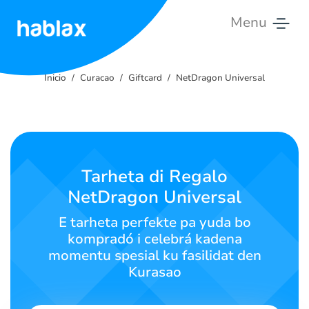
Menu
Inicio
Inicio
Curacao
Giftcard
NetDragon Universal
Tarifas
Servisinan
Kontakto
Tarheta di Regalo
nos
NetDragon Universal
English
E tarheta perfekte pa yuda bo
kompradó i celebrá kadena
momentu spesial ku fasilidat den
Kurasao
SIGN IN
SIGN UP