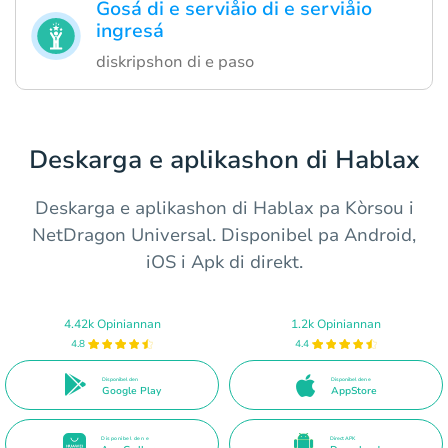
Gosá di e serviåio di e serviåio
ingresá
diskripshon di e paso
Deskarga e aplikashon di Hablax
Deskarga e aplikashon di Hablax pa Kòrsou i
NetDragon Universal. Disponibel pa Android,
iOS i Apk di direkt.
4.42k Opiniannan
1.2k Opiniannan
4.8
4.4
Disponibel den
Disponibel den e
Google Play
AppStore
Disponibel den e
Direct APK