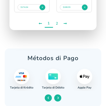
$174.04
$188.55
1
2
Métodos di Pago
Tarjeta di Krédito
Apple Pay
caria
Tarjeta di Débito
‹
›