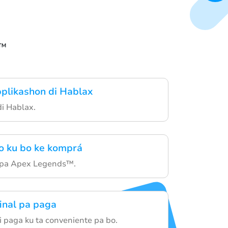
s™
plikashon di Hablax
i Hablax.
io ku bo ke komprá
s pa Apex Legends™.
inal pa paga
 paga ku ta conveniente pa bo.