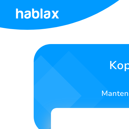
Inicio
Tarifas
Servicios
Kop
Kontakto
nos
Mantene
English
SIGN IN
SIGN UP