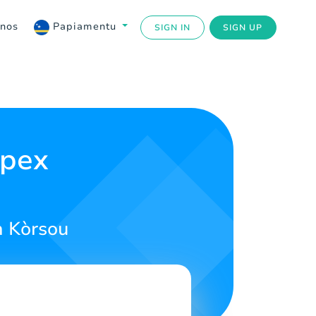
 nos
Papiamentu
SIGN IN
SIGN UP
Apex
n Kòrsou