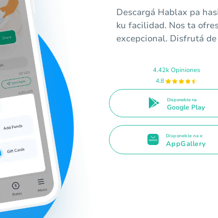
Descargá Hablax pa hasi
ku facilidad. Nos ta ofr
excepcional. Disfrutá de
4.42k Opiniones
4.8
Disponeble na
Google Play
Disponeble na e
AppGallery