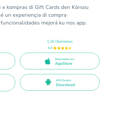
 e kompras di Gift Cards den Kòrsou
esé un experiençia di compra
 funcionalidades mejorá ku nos app.
1.2k Opiniones
4.4
Disponeble na e
AppStore
APK Direkto
Download