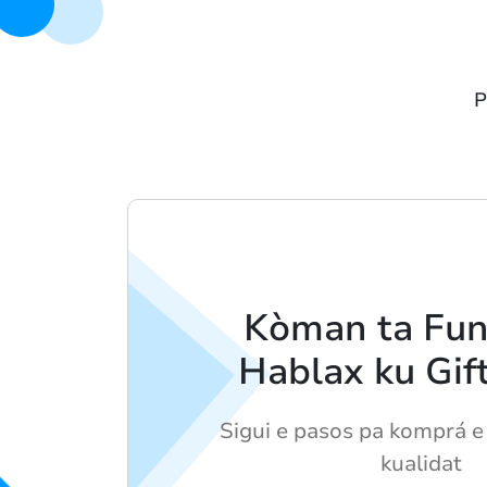
P
Kòman ta Fun
Hablax ku Gif
Sigui e pasos pa komprá e
kualidat