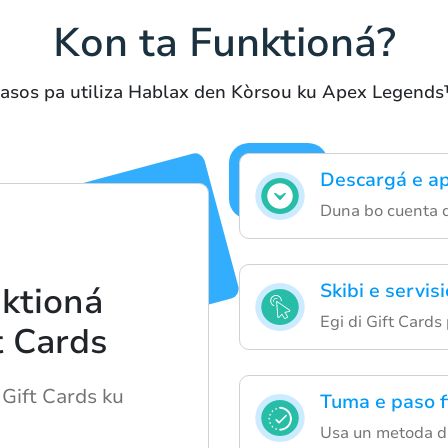
Kon ta Funktioná?
asos pa utiliza Hablax den Kòrsou ku Apex Legend
Descargá e ap
Duna bo cuenta d
Skibi e servis
ktioná
Egi di Gift Card
t Cards
 Gift Cards ku
Tuma e paso f
Usa un metoda di