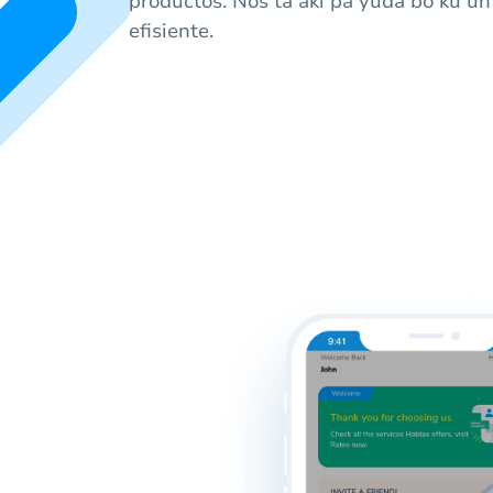
productos. Nos ta akí pa yuda bo ku un 
efisiente.