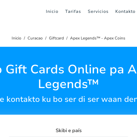
Inicio
Tarifas
Servicios
Kontakto
Inicio
Curacao
Giftcard
Apex Legends™ - Apex Coins
 Gift Cards Online pa 
Legends™
 kontakto ku bo ser di ser waan de
Skibi e país