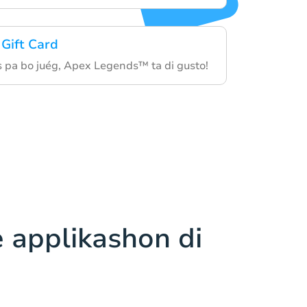
 Gift Card
 pa bo juég, Apex Legends™ ta di gusto!
 applikashon di