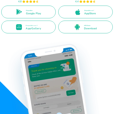
4.8
4.4
Disponible
Disponible sur l'
Google Play
AppStore
Disponible sur l'
APK Direct
AppGallery
Download