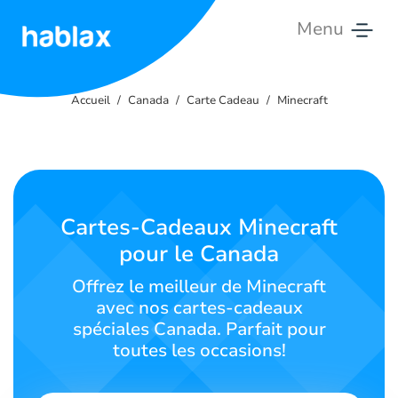
Menu
Accueil
Accueil
Canada
Carte Cadeau
Minecraft
Tarifs
Services
Contactez-
Cartes-Cadeaux Minecraft
nous
pour le Canada
Français
Offrez le meilleur de Minecraft
avec nos cartes-cadeaux
spéciales Canada. Parfait pour
toutes les occasions!
SIGN IN
SIGN UP