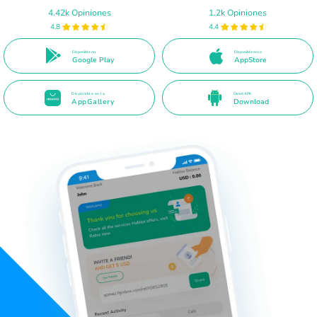
4.42k Opiniones
1.2k Opiniones
4.8
4.4
Disponible en
Disponible en la
Google Play
AppStore
Disponible en la
Direct APK
AppGallery
Download