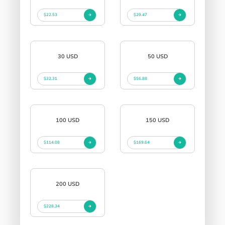
$22.53
$29.47
30 USD
50 USD
$32.31
$56.88
100 USD
150 USD
$114.08
$169.64
200 USD
$228.34