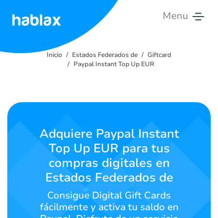
Menu
Inicio
Inicio
Estados Federados de
Giftcard
Tarifas
Paypal Instant Top Up EUR
Servicios
Contáctanos
Adquiere Paypal Instant
English
Top Up EUR para tus
compras digitales en
Estados Federados de
SIGN IN
SIGN UP
Consigue Digital Gift Cards
fácilmente y activa tu saldo en