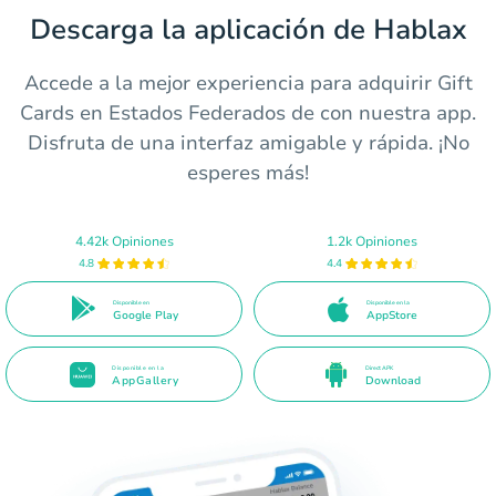
Descarga la aplicación de Hablax
Accede a la mejor experiencia para adquirir Gift
Cards en Estados Federados de con nuestra app.
Disfruta de una interfaz amigable y rápida. ¡No
esperes más!
4.42k Opiniones
1.2k Opiniones
4.8
4.4
Disponible en
Disponible en la
Google Play
AppStore
Disponible en la
Direct APK
AppGallery
Download