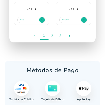
40 EUR
45 EUR
$55
$61.88
1
2
3
Métodos de Pago
Tarjeta de Crédito
Apple Pay
caria
Tarjeta de Débito