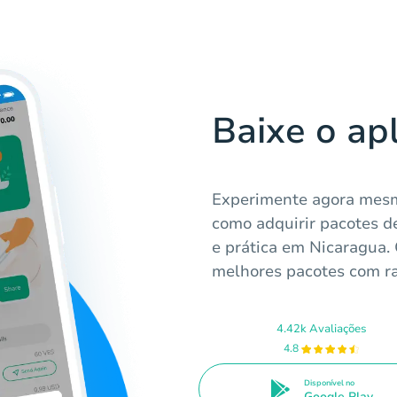
Baixe o ap
Experimente agora mesm
como adquirir pacotes de
e prática em Nicaragua. O
melhores pacotes com ra
4.42k Avaliações
4.8
Disponível no
Google Play