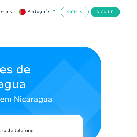
e-nos
Português
SIGN IN
SIGN UP
es de
ragua
 em Nicaragua
ero de telefone