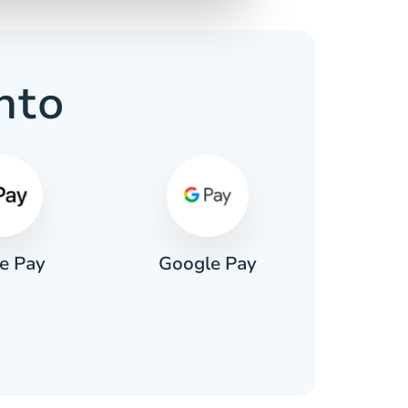
nto
e Pay
Google Pay
Pa