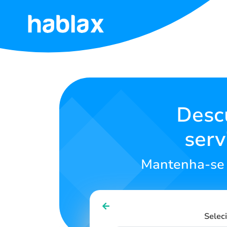
Início
Tarifas
Serviços
Desc
serv
Contacte-
nos
Mantenha-se 
Português
Selec
SIGN IN
SIGN UP