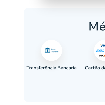
Mé
Cartão d
eiro
Transferência Bancária