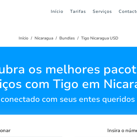
Início
Tarifas
Serviços
Contact
Início
Nicaragua
Bundles
Tigo Nicaragua USD
ubra os melhores pacot
iços com Tigo em Nica
conectado com seus entes queridos
ionar
Insira o núm