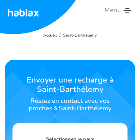
Menu
Accueil
Accueil
Saint-Barthélemy
Tarifs
Services
Contactez-
Envoyer une recharge à
nous
Saint-Barthélemy
Français
Restez en contact avec vos
proches à Saint-Barthélemy
SIGN IN
SIGN UP
Sélectionnez le pays