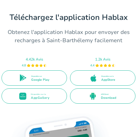
Téléchargez l'application Hablax
Obtenez l'application Hablax pour envoyer des
recharges à Saint-Barthélemy facilement
4.42k Avis
1.2k Avis
4.8
4.4
Disponible sur
Disponible sur la
Google Play
AppStore
Disponible sur la
APK Direct
AppGallery
Download